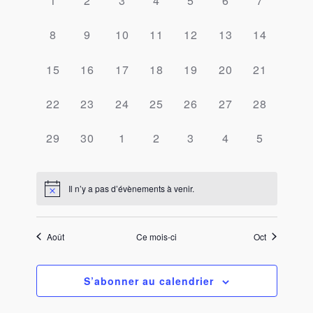
de
1
2
3
4
5
6
7
date.
Évèn
évènement,
évènement,
évènement,
évènement,
évènement,
évènement,
évènemen
Évènements
0
0
0
0
0
0
0
8
9
10
11
12
13
14
évènement,
évènement,
évènement,
évènement,
évènement,
évènement,
évènement
0
0
0
0
0
0
0
15
16
17
18
19
20
21
évènement,
évènement,
évènement,
évènement,
évènement,
évènement,
évènement
0
0
0
0
0
0
0
22
23
24
25
26
27
28
évènement,
évènement,
évènement,
évènement,
évènement,
évènement,
évènement
0
0
0
0
0
0
0
29
30
1
2
3
4
5
évènement,
évènement,
évènement,
évènement,
évènement,
évènement,
évènemen
Il n’y a pas d’évènements à venir.
Août
Ce mois-ci
Oct
S’abonner au calendrier