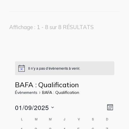
Affichage : 1 - 8 sur 8 RÉSULTATS
Il n’y a pas d’évènements à venir.
BAFA : Qualification
Évènements
BAFA : Qualification
Navig
01/09/2025
Navig
Mois
par
Sélectionnez
de
Calendrier
L
M
M
J
V
S
D
consu
une
vues
0
0
0
0
0
0
0