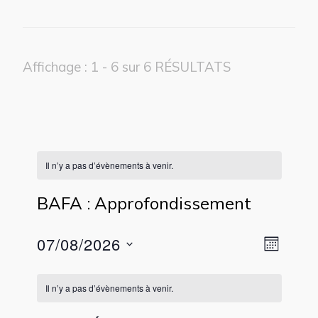
Affichage : 1 - 6 sur 6 RÉSULTATS
Il n’y a pas d’évènements à venir.
BAFA : Approfondissement
Navig
07/08/2026
Navig
Mois
par
Sélectionnez
de
consu
une
vues
Il n’y a pas d’évènements à venir.
date.
Évèn